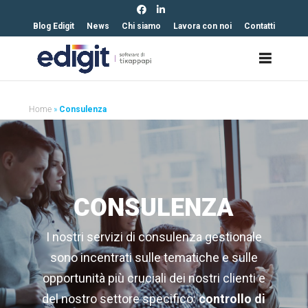
https://edigit.it/
Blog Edigit
News
Chi siamo
Lavora con noi
Contatti
Home
»
Consulenza
CONSULENZA
I nostri servizi di consulenza gestionale
sono incentrati sulle tematiche e sulle
opportunità più cruciali dei nostri clienti e
del nostro settore specifico:
controllo di