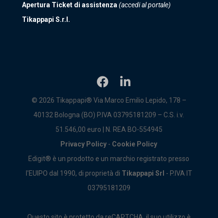
Apertura Ticket di assistenza
(accedi al portale)
Tikappapi S.r.l.
© 2026 Tikappapi® Via Marco Emilio Lepido, 178 –
40132 Bologna (BO) P.IVA 03795181209 – C.S. i.v.
51.546,00 euro | N. REA BO-554945
Privacy Policy
-
Cookie Policy
Edigit® è un prodotto e un marchio registrato presso
l'EUIPO dal 1990, di proprietà di
Tikappapi Srl
- P.IVA IT
03795181209
Questo sito è protetto da reCAPTCHA, il suo utilizzo è