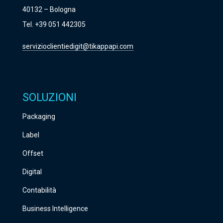
s
40132 – Bologna
c
Tel. +39 051 442305
i
servizioclientiedigit@tikappapi.com
a
r
e
v
SOLUZIONI
u
Packaging
o
Label
t
o
Offset
q
Digital
u
Contabilità
e
Business Intelligence
s