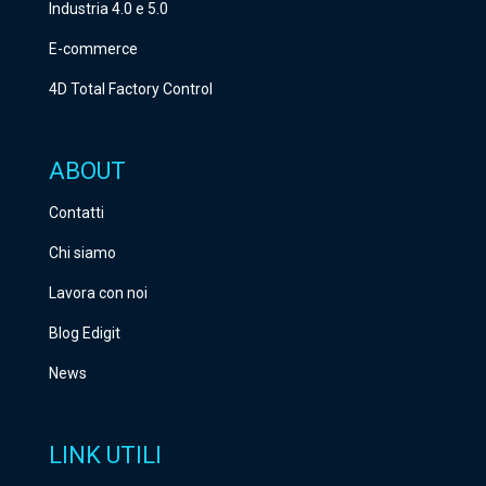
Industria 4.0 e 5.0
t
o
E-commerce
c
4D Total Factory Control
a
m
ABOUT
p
o
Contatti
.
Chi siamo
Lavora con noi
Blog Edigit
News
LINK UTILI