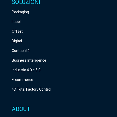
v
SOLUZIONI
u
Packaging
o
Label
t
o
Offset
q
Digital
u
Contabilità
e
Business Intelligence
s
Industria 4.0 e 5.0
t
o
E-commerce
c
4D Total Factory Control
a
m
ABOUT
p