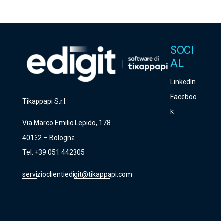
r
e
g
SOCI
a
AL
d
LinkedIn
i
Faceboo
Tikappapi S.r.l.
l
k
a
Via Marco Emilio Lepido, 178
s
40132 – Bologna
c
Tel. +39 051 442305
i
servizioclientiedigit@tikappapi.com
a
r
e