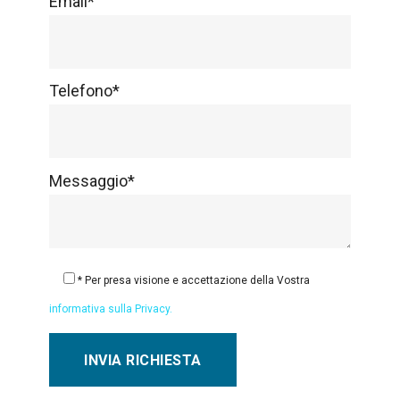
Email*
Telefono*
Messaggio*
* Per presa visione e accettazione della Vostra
informativa sulla Privacy.
S
i
p