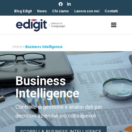
https://edigit.it/
Blog Edigit
News
Chi siamo
Lavora con noi
Contatti
Home
»
Business Intelligence
Business
Intelligence
Controllo di gestione e analisi dati per
decisioni aziendali più consapevoli
SCOPRI LA BUSINESS INTELLIGENCE