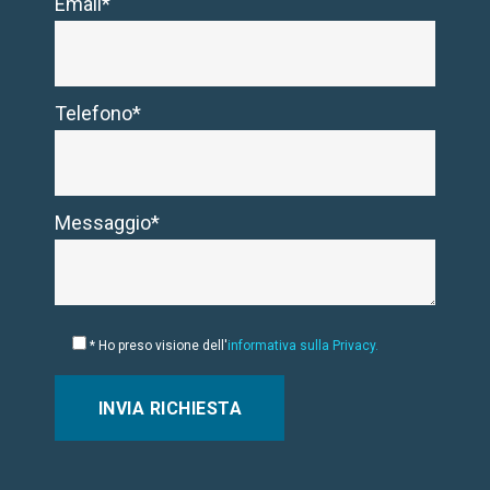
Email*
Telefono*
Messaggio*
* Ho preso visione dell'
informativa sulla Privacy.
Si
prega
di
lasciare