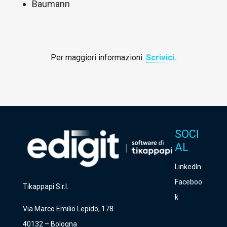
Baumann
Per maggiori informazioni.
Scrivici.
SOCI
AL
LinkedIn
Faceboo
Tikappapi S.r.l.
k
Via Marco Emilio Lepido, 178
40132 – Bologna