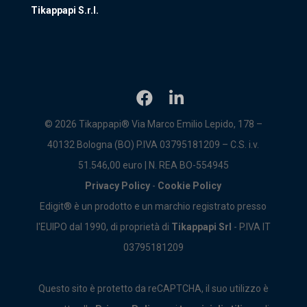
Tikappapi S.r.l.
© 2026 Tikappapi® Via Marco Emilio Lepido, 178 –
40132 Bologna (BO) P.IVA 03795181209 – C.S. i.v.
51.546,00 euro | N. REA BO-554945
Privacy Policy
-
Cookie Policy
Edigit® è un prodotto e un marchio registrato presso
l'EUIPO dal 1990, di proprietà di
Tikappapi Srl
- P.IVA IT
03795181209
Questo sito è protetto da reCAPTCHA, il suo utilizzo è