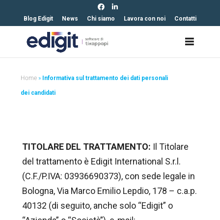
https://edigit.it/
Blog Edigit
News
Chi siamo
Lavora con noi
Contatti
Home
»
Informativa sul trattamento dei dati personali
dei candidati
TITOLARE DEL TRATTAMENTO:
Il Titolare
del trattamento è Edigit International S.r.l.
(C.F./P.IVA: 03936690373), con sede legale in
Bologna, Via Marco Emilio Lepdio, 178 – c.a.p.
40132 (di seguito, anche solo “Edigit” o