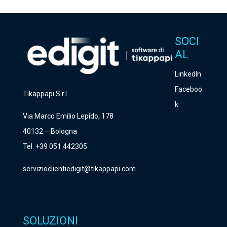
SOCI
AL
LinkedIn
Faceboo
Tikappapi S.r.l.
k
Via Marco Emilio Lepido, 178
40132 – Bologna
Tel. +39 051 442305
servizioclientiedigit@tikappapi.com
SOLUZIONI