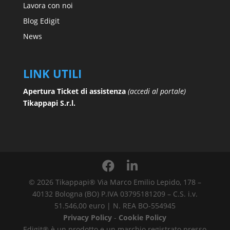
Lavora con noi
Blog Edigit
News
LINK UTILI
Apertura Ticket di assistenza
(accedi al portale)
Tikappapi S.r.l.
© 2026 Tikappapi® Via Marco Emilio Lepido, 178 –
40132 Bologna (BO) P.IVA 03795181209 – C.S. i.v.
51.546,00 euro | N. REA BO-554945
Privacy Policy
-
Cookie Policy
Edigit® è un prodotto e un marchio registrato presso