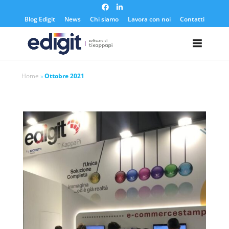
https://edigit.it/
Blog Edigit
News
Chi siamo
Lavora con noi
Contatti
Home
»
Ottobre 2021