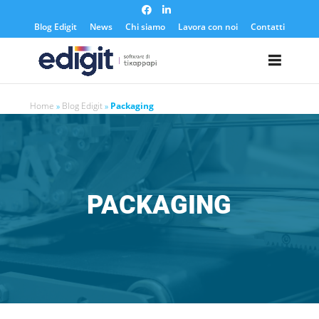
https://edigit.it/
Blog Edigit
News
Chi siamo
Lavora con noi
Contatti
Home
»
Blog Edigit
»
Packaging
PACKAGING