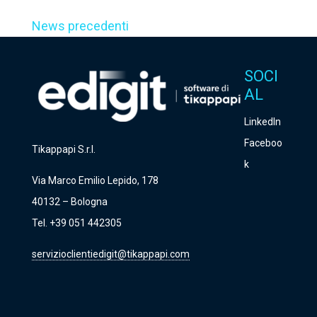
News precedenti
SOCI
AL
LinkedIn
Faceboo
Tikappapi S.r.l.
k
Via Marco Emilio Lepido, 178
40132 – Bologna
Tel. +39 051 442305
servizioclientiedigit@tikappapi.com