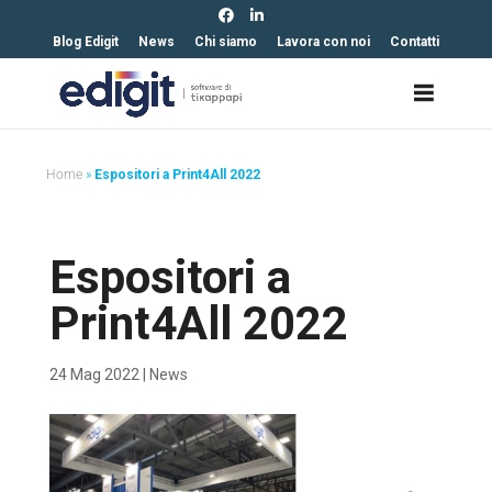
https://edigit.it/
Blog Edigit
News
Chi siamo
Lavora con noi
Contatti
Home
»
Espositori a Print4All 2022
Espositori a
Print4All 2022
24 Mag 2022
|
News