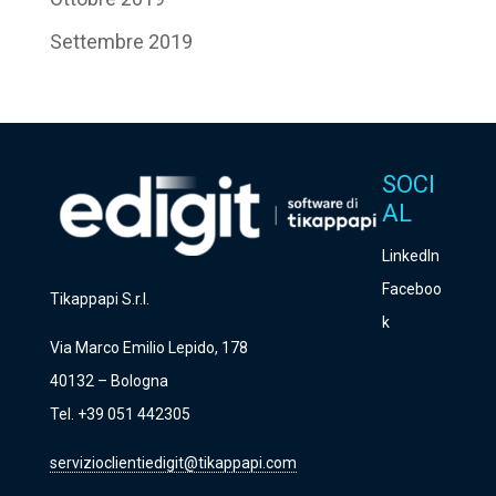
Settembre 2019
SOCI
AL
LinkedIn
Faceboo
Tikappapi S.r.l.
k
Via Marco Emilio Lepido, 178
40132 – Bologna
Tel. +39 051 442305
servizioclientiedigit@tikappapi.com