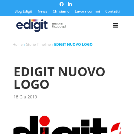
https://edigit.it/
Blog Edigit
News
Chi siamo
Lavora con noi
Contatti
Home
»
Storie Timeline
»
EDIGIT NUOVO LOGO
EDIGIT NUOVO
LOGO
18 Giu 2019