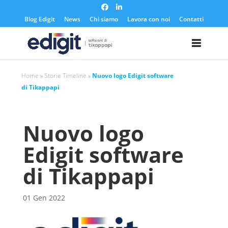
https://edigit.it/
Blog Edigit
News
Chi siamo
Lavora con noi
Contatti
Home
»
Storie Timeline
»
Nuovo logo Edigit software
di Tikappapi
Nuovo logo
Edigit software
di Tikappapi
01 Gen 2022