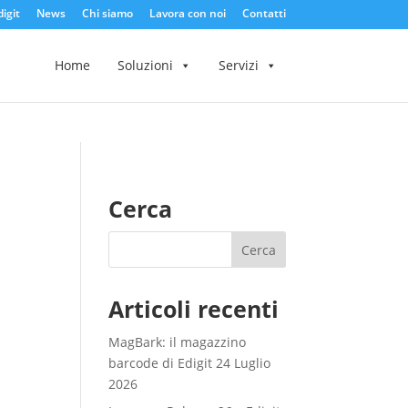
igit
News
Chi siamo
Lavora con noi
Contatti
Home
Soluzioni
Servizi
Cerca
Articoli recenti
MagBark: il magazzino
barcode di Edigit
24 Luglio
2026