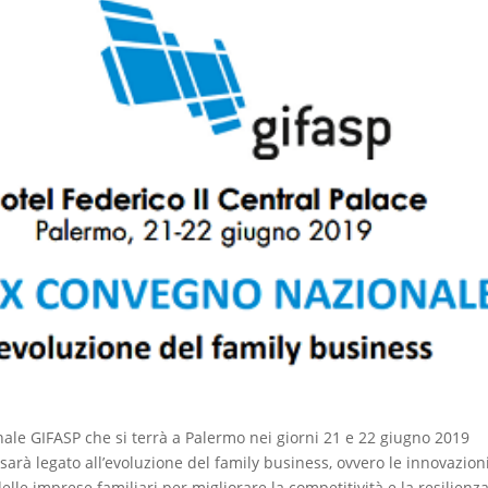
ale GIFASP che si terrà a Palermo nei giorni 21 e 22 giugno 2019
 sarà legato all’evoluzione del family business, ovvero le innovazion
e imprese familiari per migliorare la competitività e la resilienza