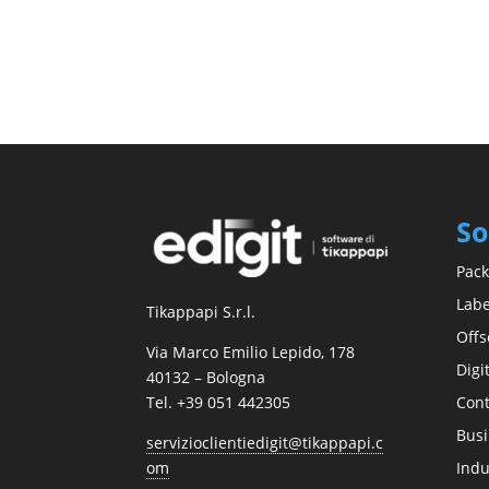
So
Pack
Labe
Tikappapi S.r.l.
Offs
Via Marco Emilio Lepido, 178
Digi
40132 – Bologna
Cont
Tel. +39 051 442305
Busi
servizioclientiedigit@tikappapi.c
Indu
om