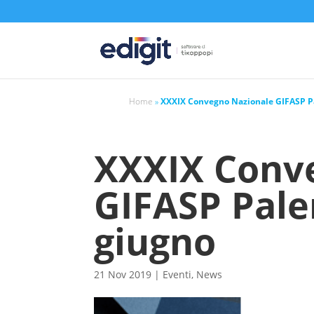
https://edigit.it/
Home
»
XXXIX Convegno Nazionale GIFASP Pa
XXXIX Conv
GIFASP Pale
giugno
21 Nov 2019
|
Eventi
,
News