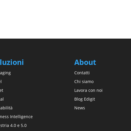
luzioni
About
aging
Contatti
l
Chi siamo
et
Lavora con noi
tal
Blog Edigit
abilità
News
ness Intelligence
stria 4.0 e 5.0