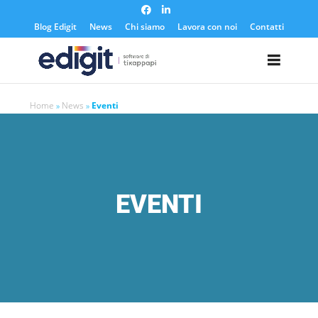
https://edigit.it/
Blog Edigit
News
Chi siamo
Lavora con noi
Contatti
Home
»
News
»
Eventi
EVENTI