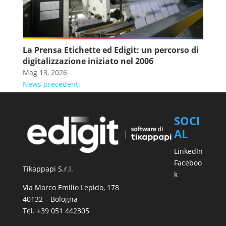
La Prensa Etichette ed Edigit: un percorso di
digitalizzazione iniziato nel 2006
Mag 13, 2026
News precedenti
SOCI
AL
LinkedIn
Faceboo
Tikappapi S.r.l.
k
Via Marco Emilio Lepido, 178
40132 – Bologna
Tel. +39 051 442305